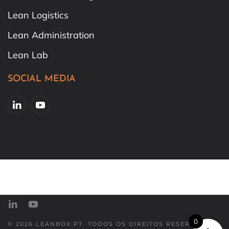
Lean Logistics
Lean Administration
Lean Lab
SOCIAL MEDIA
0
©
2026
LEANBOX.PT. TODOS OS DIREITOS RESERVADOS.