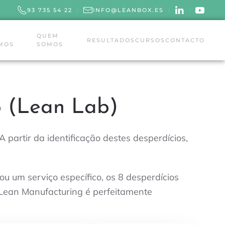
93 735 54 22
INFO@LEANBOX.ES
QUEM
RESULTADOS
CURSOS
CONTACTO
MOS
SOMOS
o (Lean Lab)
 partir da identificação destes desperdícios,
 um serviço específico, os 8 desperdícios
 Lean Manufacturing é perfeitamente