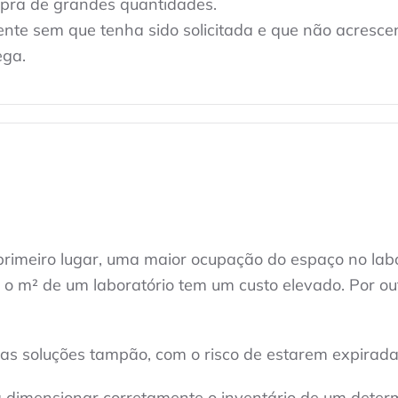
mpra de grandes quantidades.
ente sem que tenha sido solicitada e que não acresc
ega.
rimeiro lugar, uma maior ocupação do espaço no labo
e o m² de um laboratório tem um custo elevado. Por o
s soluções tampão, com o risco de estarem expirada
ra dimensionar corretamente o inventário de um dete