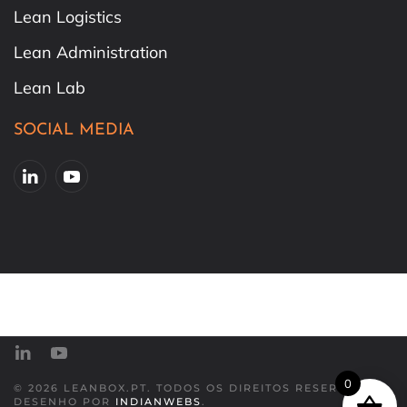
Lean Logistics
Lean Administration
Lean Lab
SOCIAL MEDIA
0
©
2026
LEANBOX.PT. TODOS OS DIREITOS RESERVADOS.
DESENHO POR
INDIANWEBS
.