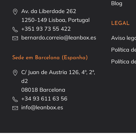
Blog
Av. da Liberdade 262
1250-149 Lisboa, Portugal
LEGAL
+351 93 73 55 422
bernardo.correia@leanbox.es
Aviso leg
Política 
Sede em Barcelona (Espanha)
Política d
C/ Juan de Austria 126, 4º, 2ª,
d2
08018 Barcelona
+34 93 611 63 56
info@leanbox.es