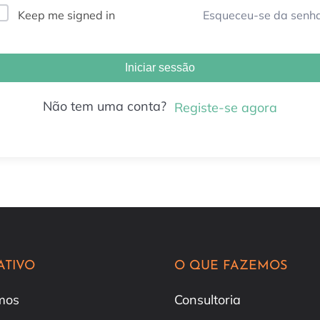
Esqueceu-se da senh
Keep me signed in
Iniciar sessão
Não tem uma conta?
Registe-se agora
ATIVO
O QUE FAZEMOS
mos
Consultoria