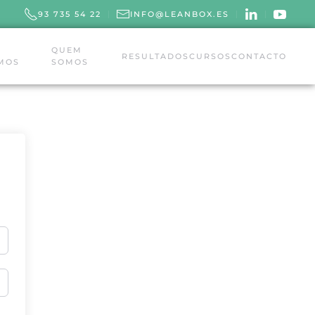
93 735 54 22
INFO@LEANBOX.ES
QUEM
RESULTADOS
CURSOS
CONTACTO
MOS
SOMOS