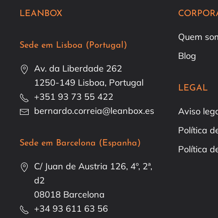
LEANBOX
CORPOR
Quem so
Sede em Lisboa (Portugal)
Blog
Av. da Liberdade 262
1250-149 Lisboa, Portugal
LEGAL
+351 93 73 55 422
bernardo.correia@leanbox.es
Aviso leg
Política 
Sede em Barcelona (Espanha)
Política d
C/ Juan de Austria 126, 4º, 2ª,
d2
08018 Barcelona
+34 93 611 63 56