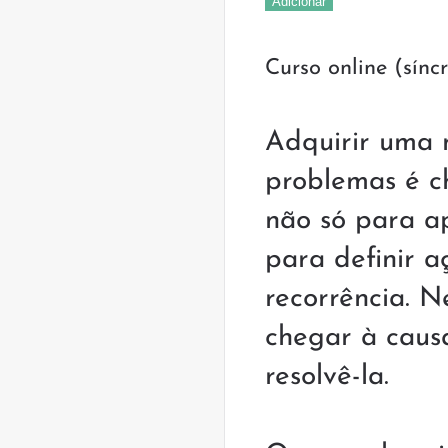
era:
Adicionar
Resolução
290.
de
Curso online (sínc
Problemas
LEAN
Adquirir uma 
problemas é c
não só para a
para definir 
recorrência. 
chegar à causa
resolvê-la.