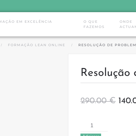
MAÇÃO EM EXCELÊNCIA
O QUE
ONDE
FAZEMOS
ACTUA
FORMAÇÃO LEAN ONLINE
RESOLUÇÃO DE PROBLEM
Resolução
O
290.00
€
140
preç
Quantidade
orig
de