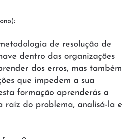
é:
00 €.
140.00 €.
rono):
metodologia de resolução de
have dentro das organizações
prender dos erros, mas também
ações que impedem a sua
Nesta formação aprenderás a
 raíz do problema, analisá-la e