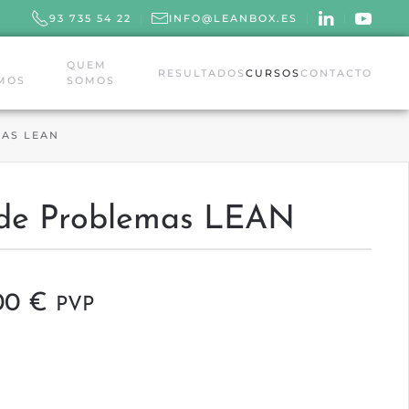
93 735 54 22
INFO@LEANBOX.ES
QUEM
RESULTADOS
CURSOS
CONTACTO
MOS
SOMOS
AS LEAN
 de Problemas LEAN
O
.00
€
PVP
o
preço
inal
atual