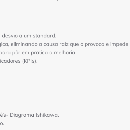
 desvio a um standard.
a, eliminando a causa raíz que o provoca e impede a
ara pôr em prática a melhoria.
icadores (KPIs).
.
uê’s- Diagrama Ishikawa.
o.