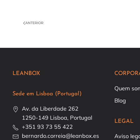
ANTERIOR
LEANBOX
CORPOR
Quem so
Sede em Lisboa (Portugal)
Blog
Av. da Liberdade 262
1250-149 Lisboa, Portugal
LEGAL
+351 93 73 55 422
bernardo.correia@leanbox.es
Aviso leg