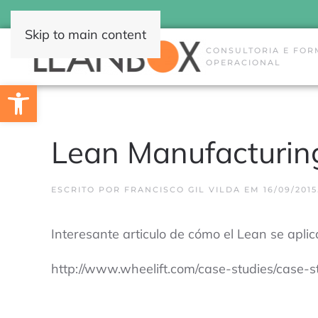
Skip to main content
CONSULTORIA E FOR
OPERACIONAL
Open toolbar
Lean Manufacturing
ESCRITO POR
FRANCISCO GIL VILDA
EM
16/09/2015
Interesante articulo de cómo el Lean se aplic
http://www.wheelift.com/case-studies/case-