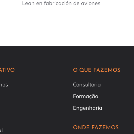
Lean en fabricación de aviones
ATIVO
O QUE FAZEMOS
mos
Consultoria
Formação
Engenharia
ONDE FAZEMOS
al