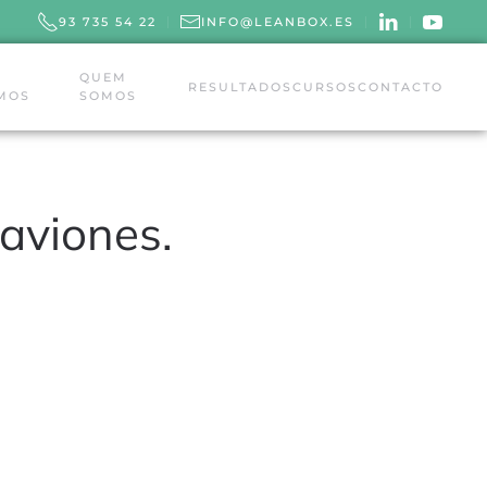
93 735 54 22
INFO@LEANBOX.ES
QUEM
RESULTADOS
CURSOS
CONTACTO
MOS
SOMOS
aviones.