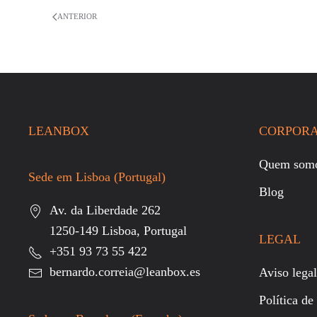
ANTERIOR
LEANBOX
CORPORA
Quem som
Sede em Lisboa (Portugal)
Blog
Av. da Liberdade 262
1250-149 Lisboa, Portugal
LEGAL
+351 93 73 55 422
bernardo.correia@leanbox.es
Aviso legal
Política de