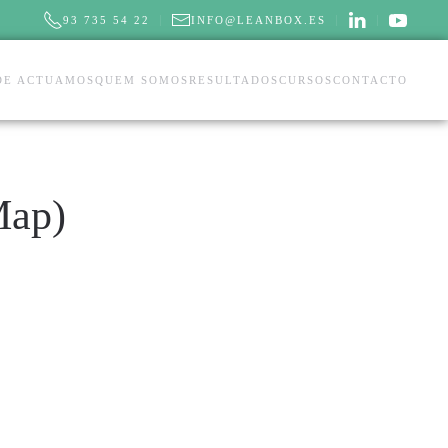
93 735 54 22
INFO@LEANBOX.ES
DE ACTUAMOS
QUEM SOMOS
RESULTADOS
CURSOS
CONTACTO
Map)