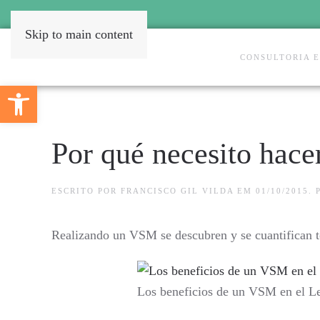
Skip to main content
CONSULTORIA 
Open toolbar
Por qué necesito hac
ESCRITO POR
FRANCISCO GIL VILDA
EM
01/10/2015
.
Realizando un VSM se descubren y se cuantifican t
Los beneficios de un VSM en el L