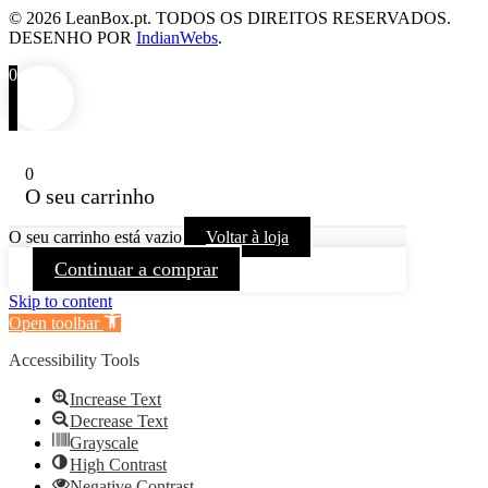
©
2026
LeanBox.pt. TODOS OS DIREITOS RESERVADOS.
DESENHO POR
IndianWebs
.
0
0
O seu carrinho
O seu carrinho está vazio
Voltar à loja
Continuar a comprar
Skip to content
Open toolbar
Accessibility Tools
Increase Text
Decrease Text
Grayscale
High Contrast
Negative Contrast