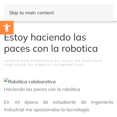
Skip to main content
Open toolbar
Estoy haciendo las
paces con la robotica
ESCRITO POR
FRANCISCO GIL VILDA
EM
01/07/2016
.
PUBLICADO EM
ROBOTS COLABORATIVOS
.
Haciendo las paces con la robótica
En mi época de estudiante de Ingeniería
Industrial me apasionaba la tecnología.