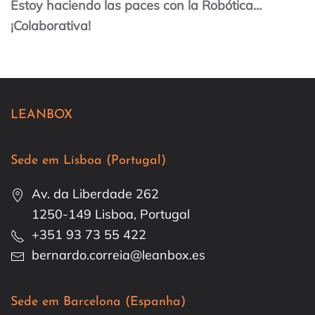
Estoy haciendo las paces con la Robótica…
¡Colaborativa!
LEANBOX
Sede em Lisboa (Portugal)
Av. da Liberdade 262
1250-149 Lisboa, Portugal
+351 93 73 55 422
bernardo.correia@leanbox.es
Sede em Barcelona (Espanha)