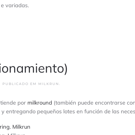
e variadas.
ionamiento)
. PUBLICADO EM
MILKRUN
.
ntiende por
milkround
(también puede encontrarse cono 
 entregando pequeños lotes en función de las necesi