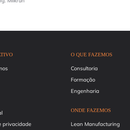
g. Milkrun
TIVO
O QUE FAZEMOS
mos
Consultoria
Formação
Engenharia
ONDE FAZEMOS
al
de privacidade
Lean Manufacturing