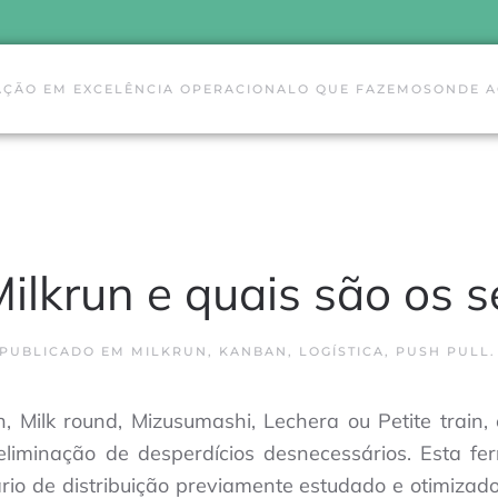
AÇÃO EM EXCELÊNCIA OPERACIONAL
O QUE FAZEMOS
ONDE 
ilkrun e quais são os s
 PUBLICADO EM
MILKRUN
,
KANBAN
,
LOGÍSTICA
,
PUSH PULL
.
, Milk round, Mizusumashi, Lechera ou Petite train,
 eliminação de desperdícios desnecessários. Esta 
io de distribuição previamente estudado e otimizado