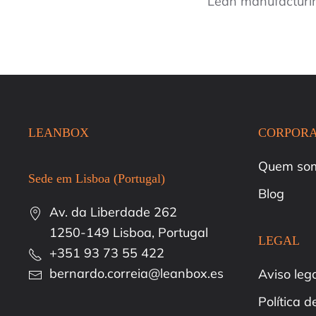
Lean manufacturin
LEANBOX
CORPORA
Quem so
Sede em Lisboa (Portugal)
Blog
Av. da Liberdade 262
1250-149 Lisboa, Portugal
LEGAL
+351 93 73 55 422
bernardo.correia@leanbox.es
Aviso leg
Política 