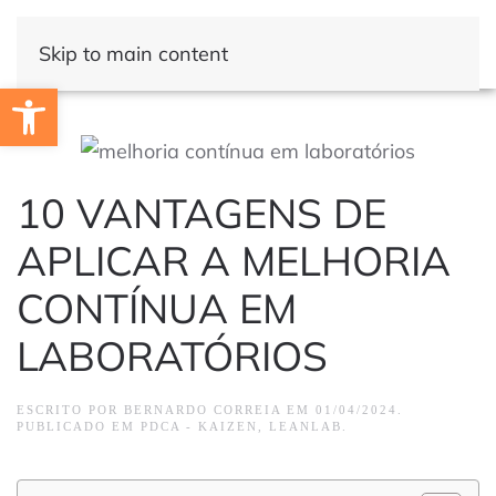
Skip to main content
Open toolbar
10 VANTAGENS DE
APLICAR A MELHORIA
CONTÍNUA EM
LABORATÓRIOS
ESCRITO POR
BERNARDO CORREIA
EM
01/04/2024
.
PUBLICADO EM
PDCA - KAIZEN
,
LEANLAB
.